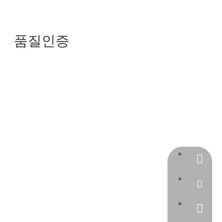
품질인증
등록 상표
+86 138
jessieli
jessieli